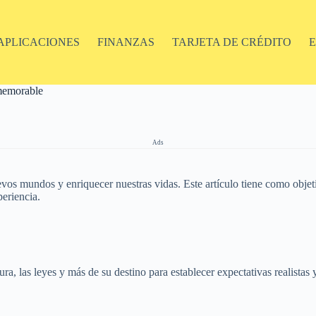
APLICACIONES
FINANZAS
TARJETA DE CRÉDITO
 memorable
Ads
evos mundos y enriquecer nuestras vidas. Este artículo tiene como objetivo
eriencia.
tura, las leyes y más de su destino para establecer expectativas realista