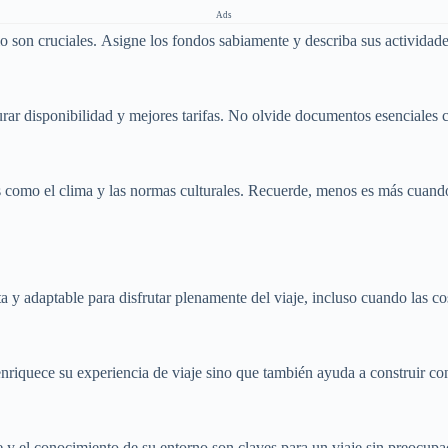
Ads
rio son cruciales. Asigne los fondos sabiamente y describa sus activida
urar disponibilidad y mejores tarifas. No olvide documentos esenciales 
s como el clima y las normas culturales. Recuerde, menos es más cuando 
a y adaptable para disfrutar plenamente del viaje, incluso cuando las c
enriquece su experiencia de viaje sino que también ayuda a construir con
e y el conocimiento de su entorno son claves para un viaje sin preocupa