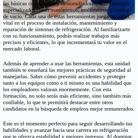
las básicas como llaves y destornilladores, hasta equipos
especializados como manómetros, multímetros y bombas
de vacío. Cada una de estas herramientas juega un papel
vital en el proceso de instalación, mantenimiento y
reparación de sistemas de refrigeración. Al familiarizarte
con su funcionamiento, podrás realizar trabajos más
precisos y eficientes, lo que incrementará tu valor en el
mercado laboral.
Además de aprender a usar las herramientas, esta unidad
también te enseñará las mejores prácticas de seguridad al
manejarlas. Saber cómo prevenir accidentes y proteger
tanto a los equipos como a ti mismo es una habilidad que
los empleadores valoran enormemente. Con esta
formación, no solo serás más eficiente, sino también más
confiable, lo que te permitirá destacar entre otros
candidatos en la búsqueda de empleos mejor remunerados.
Este es el momento perfecto para seguir desarrollando tus
habilidades y avanzar hacia una carrera en refrigeración
que te ofrezca estabilidad y mejores ingresos. Al dominar