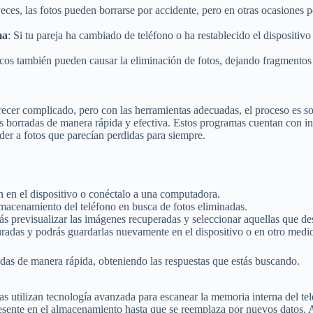
veces, las fotos pueden borrarse por accidente, pero en otras ocasiones 
ma
: Si tu pareja ha cambiado de teléfono o ha restablecido el dispositivo
icos también pueden causar la eliminación de fotos, dejando fragmentos
arecer complicado, pero con las herramientas adecuadas, el proceso es 
 borradas de manera rápida y efectiva. Estos programas cuentan con inte
der a fotos que parecían perdidas para siempre.
ón en el dispositivo o conéctalo a una computadora.
almacenamiento del teléfono en busca de fotos eliminadas.
s previsualizar las imágenes recuperadas y seleccionar aquellas que des
tauradas y podrás guardarlas nuevamente en el dispositivo o en otro me
adas de manera rápida, obteniendo las respuestas que estás buscando.
as utilizan tecnología avanzada para escanear la memoria interna del te
resente en el almacenamiento hasta que se reemplaza por nuevos datos.