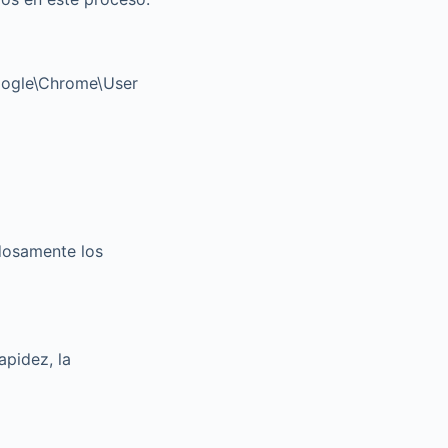
Google\Chrome\User
dosamente los
apidez, la