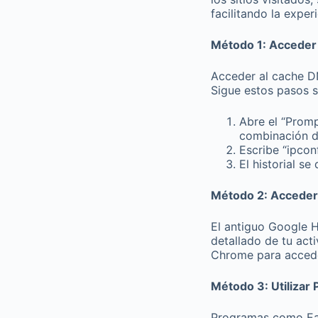
facilitando la expe
Método 1: Acceder
Acceder al cache DN
Sigue estos pasos s
Abre el “Prom
combinación de
Escribe “ipconf
El historial se
Método 2: Acceder a
El antiguo Google H
detallado de tu act
Chrome para acceder
Método 3: Utilizar
Programas como Eas