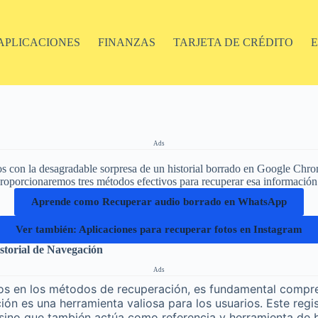
APLICACIONES
FINANZAS
TARJETA DE CRÉDITO
Ads
con la desagradable sorpresa de un historial borrado en Google Chrome
roporcionaremos tres métodos efectivos para recuperar esa información v
Aprende como Recuperar audio borrado en WhatsApp
Ver también: Aplicaciones para recuperar fotos en Instagram
storial de Navegación
Ads
os en los métodos de recuperación, es fundamental compre
ción es una herramienta valiosa para los usuarios. Este regi
s, sino que también actúa como referencia y herramienta de