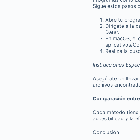
Sigue estos pasos p
Abre tu progra
Dirígete a la
Data”.
En macOS, el 
aplicativos/G
Realiza la bús
Instrucciones Espe
Asegúrate de lleva
archivos encontrado
Comparación entr
Cada método tiene s
accesibilidad y la e
Conclusión