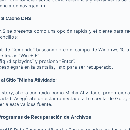
riencia de navegación.
 al Cache DNS
S se presenta como una opción rápida y eficiente para recu
encillos:
pt de Comando” buscándolo en el campo de Windows 10 o u
 teclas “Win + R”.
ig /displaydns” y presiona “Enter”.
 desplegará en la pantalla, listo para ser recuperado.
l Sitio “Minha Atividade”
istory, ahora conocido como Minha Atividade, proporciona
ividad. Asegúrate de estar conectado a tu cuenta de Goog
 a esta valiosa fuente.
 Programas de Recuperación de Archivos
eUS Data Recovery Wizard y Recuva pueden ser tus aliad