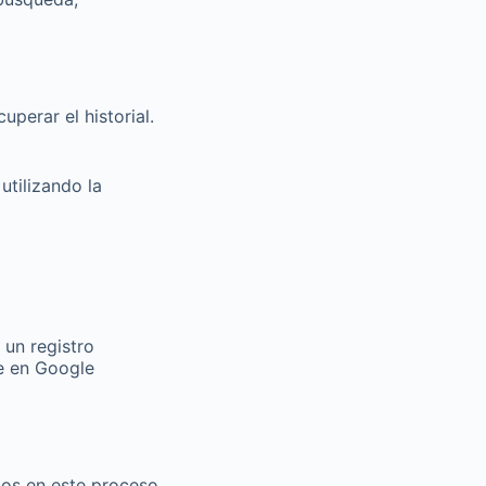
perar el historial.
tilizando la
 un registro
le en Google
os en este proceso.